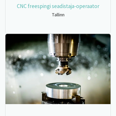
CNC freespingi seadistaja-operaator
Tallinn