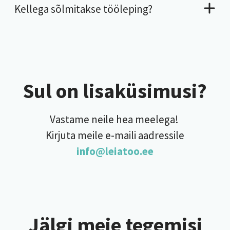
Kellega sõlmitakse tööleping?
Sul on lisaküsimusi?
Vastame neile hea meelega!
Kirjuta meile e-maili aadressile
info@leiatoo.ee
Jälgi meie tegemisi