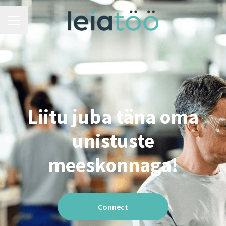
Karjäärimenüü
Liitu juba täna oma
unistuste
meeskonnaga!
Connect