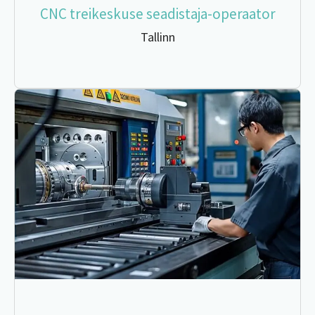
CNC treikeskuse seadistaja-operaator
Tallinn