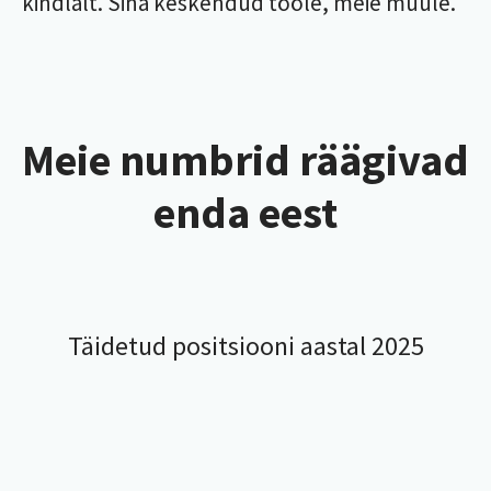
kindlalt. Sina keskendud tööle, meie muule.
Meie numbrid räägivad
enda eest
Täidetud positsiooni aastal 2025