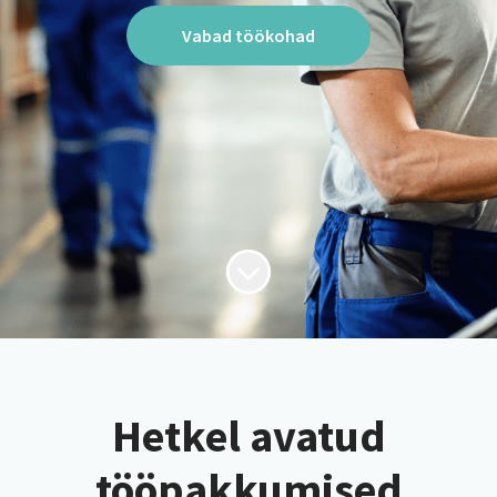
Vabad töökohad
Kerige sisu juurde
Hetkel avatud
tööpakkumised