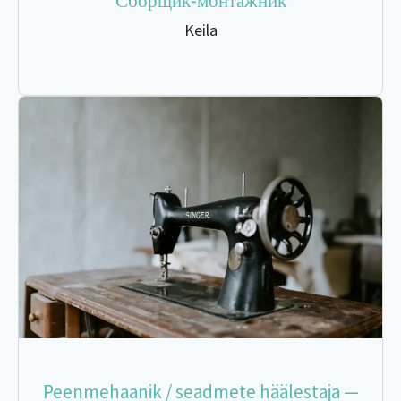
Сборщик-монтажник
Keila
Peenmehaanik / seadmete häälestaja —