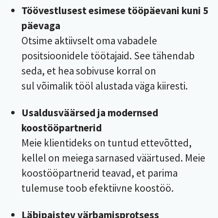
Töövestlusest esimese tööpäevani kuni 5
päevaga
Otsime aktiivselt oma vabadele
positsioonidele töötajaid. See tähendab
seda, et hea sobivuse korral on
sul võimalik tööl alustada väga kiiresti.
Usaldusväärsed ja modernsed
koostööpartnerid
Meie klientideks on tuntud ettevõtted,
kellel on meiega sarnased väärtused. Meie
koostööpartnerid teavad, et parima
tulemuse toob efektiivne koostöö.
Läbipaistev värbamisprotsess