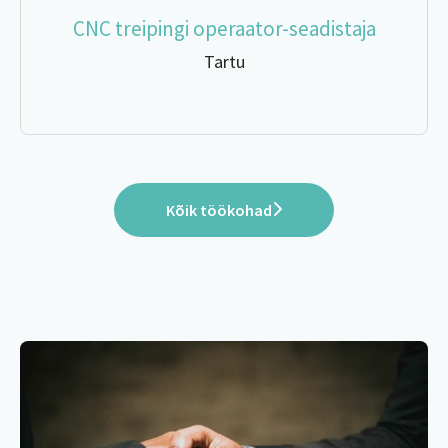
CNC treipingi operaator-seadistaja
Tartu
Kõik töökohad